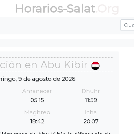
Horarios-Salat
.Org
ción en Abu Kibir
ingo, 9 de agosto de 2026
Amanecer
Dhuhr
05:15
11:59
Maghreb
Icha
18:42
20:07