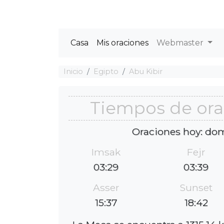
Casa
Mis oraciones
Webmaster
Inicio
Egipto
Abu Kibir
Tiempos de ora
Oraciones hoy: dom
Imsak
Fejr
03:29
03:39
Asser
Sunset
15:37
18:42