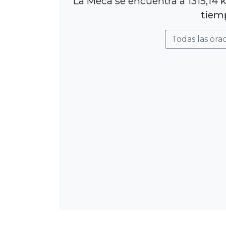
La Meca se encuentra a 1315,14 k
tiemp
Todas las ora