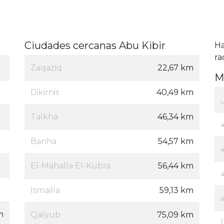
Ciudades cercanas Abu Kibir
H
ra
Zaqaziq
22,67 km
M
Dikirnis
40,49 km
Talkha
46,34 km
Banha
54,57 km
El-Mahalla El-Kubra
56,44 km
ة
Ismailía
59,13 km
m
Qalyub
75,09 km
( لشوادفية ( ولا تجوز