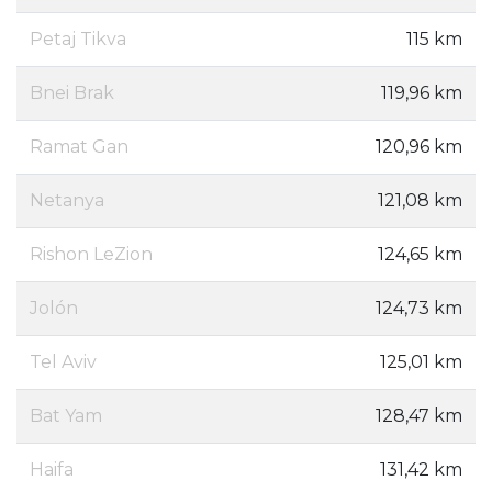
Petaj Tikva
115 km
Bnei Brak
119,96 km
Ramat Gan
120,96 km
Netanya
121,08 km
Rishon LeZion
124,65 km
Jolón
124,73 km
Tel Aviv
125,01 km
Bat Yam
128,47 km
Haifa
131,42 km