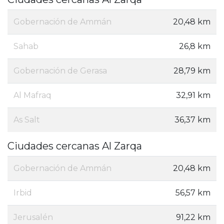
Gobernación de Ammán
20,48 km
Sahab
26,8 km
Gobernación de Gerasa
28,79 km
Al Mafraq
32,91 km
As Salt
36,37 km
Ciudades cercanas Al Zarqa
Gobernación de Ammán
20,48 km
Irbid
56,57 km
Jerusalén
91,22 km