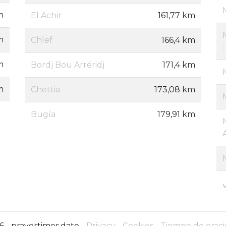
m
El Achir
161,77 km
m
Chlef
166,4 km
:
m
Bordj Bou Arréridj
171,4 km
m
Chettia
173,08 km
Bugía
179,91 km
 - prayertimes.date -
Privacy
-
Cookies
-
Tiempo de oraci