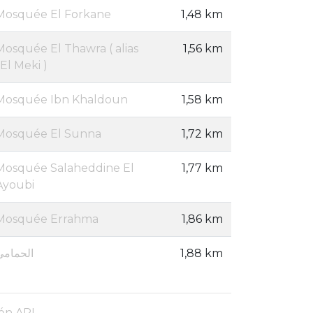
Mosquée El Forkane
1,48 km
Mosquée El Thawra ( alias
1,56 km
 El Meki )
Mosquée Ibn Khaldoun
1,58 km
Mosquée El Sunna
1,72 km
Mosquée Salaheddine El
1,77 km
Ayoubi
Mosquée Errahma
1,86 km
الحمامي
1,88 km
ón API