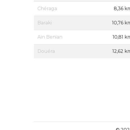
Chéraga
8,36 k
Baraki
10,76 k
Aïn Benian
10,81 k
Douéra
12,62 k
© 2026