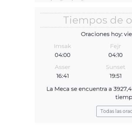
Tiempos de o
Oraciones hoy: vi
Imsak
Fejr
04:00
04:10
Asser
Sunset
16:41
19:51
La Meca se encuentra a 3927,49
tiemp
Todas las ora