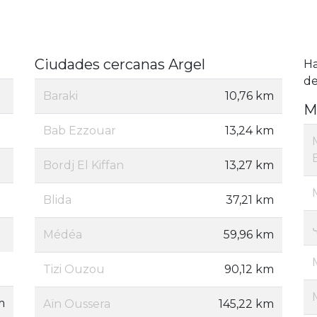
Ciudades cercanas Argel
H
de
Baraki
10,76 km
M
Bab Ezzouar
13,24 km
Bordj El Kiffan
13,27 km
Blida
37,21 km
Médéa
59,96 km
Tizi Ouzou
90,12 km
m
Aïn Oussera
145,22 km