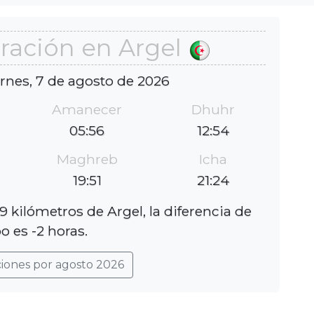
ración en Argel
ernes, 7 de agosto de 2026
Amanecer
Dhuhr
05:56
12:54
Maghreb
Icha
19:51
21:24
 kilómetros de Argel, la diferencia de
o es -2 horas.
ciones por agosto 2026