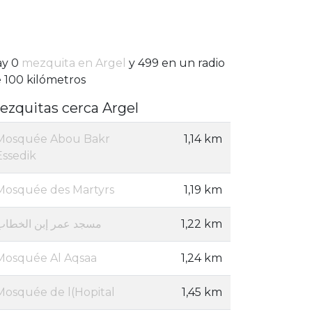
ay 0
mezquita en Argel
y 499 en un radio
 100 kilómetros
ezquitas cerca Argel
Mosquée Abou Bakr
1,14 km
Essedik
Mosquée des Martyrs
1,19 km
مسجد عمر إبن الخطاب
1,22 km
Mosquée Al Aqsaa
1,24 km
Mosquée de l(Hopital
1,45 km