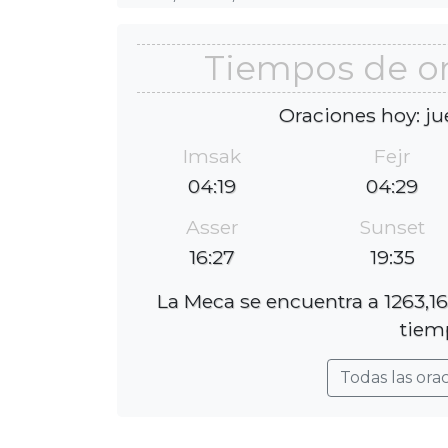
Tiempos de o
Oraciones hoy: ju
Imsak
Fejr
04:19
04:29
Asser
Sunset
16:27
19:35
La Meca se encuentra a 1263,16
tiem
Todas las ora