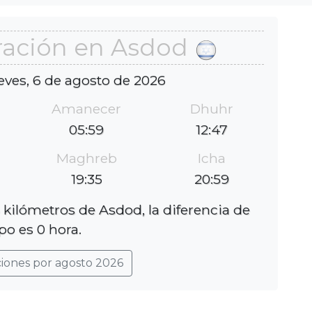
ración en Asdod
eves, 6 de agosto de 2026
Amanecer
Dhuhr
05:59
12:47
Maghreb
Icha
19:35
20:59
 kilómetros de Asdod, la diferencia de
po es 0 hora.
ciones por agosto 2026