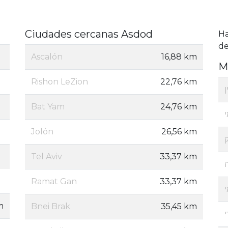
Ciudades cercanas Asdod
H
de
Ascalón
16,88 km
M
Rishon LeZion
22,76 km
Bat Yam
24,76 km
Jolón
26,56 km
Tel Aviv
33,37 km
Ramat Gan
33,37 km
m
Bnei Brak
35,45 km