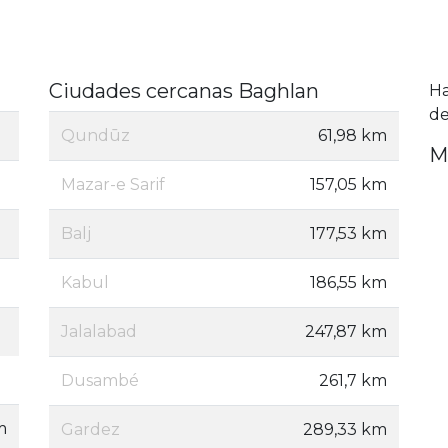
Ciudades cercanas Baghlan
H
de
Qundūz
61,98 km
M
Mazar-e Sarif
157,05 km
Balj
177,53 km
Kabul
186,55 km
Jalalabad
247,87 km
Dusambé
261,7 km
m
Gardez
289,33 km