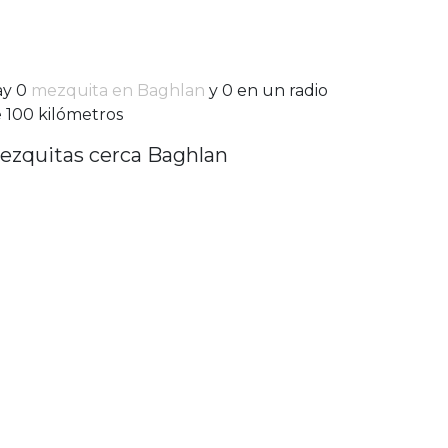
ay 0
mezquita en Baghlan
y 0 en un radio
 100 kilómetros
ezquitas cerca Baghlan