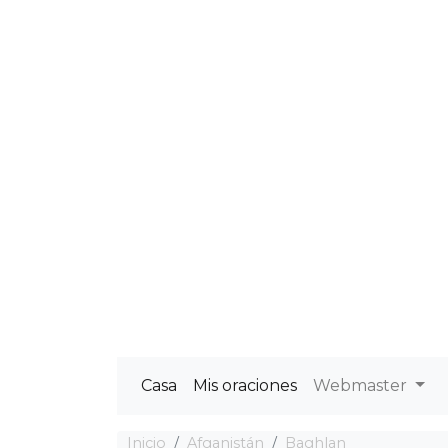
Casa
Mis oraciones
Webmaster
Inicio
Afganistán
Baghlan