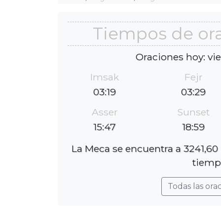
Tiempos de or
Oraciones hoy: vi
Imsak
Fejr
03:19
03:29
Asser
Sunset
15:47
18:59
La Meca se encuentra a 3241,60 
tiempo
Todas las ora