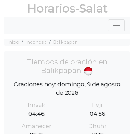
Horarios-Salat
Inicio
Indonesia
Balikpapan
Tiempos de oración en
Balikpapan
Oraciones hoy: domingo, 9 de agosto
de 2026
Imsak
Fejr
04:46
04:56
Amanecer
Dhuhr