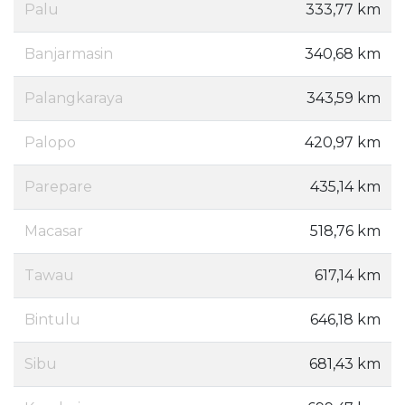
Palu
333,77 km
Banjarmasin
340,68 km
Palangkaraya
343,59 km
Palopo
420,97 km
Parepare
435,14 km
Macasar
518,76 km
Tawau
617,14 km
Bintulu
646,18 km
Sibu
681,43 km