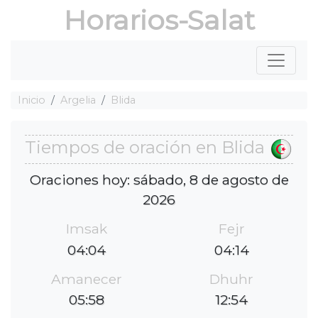
Horarios-Salat
Inicio
Argelia
Blida
Tiempos de oración en Blida
Oraciones hoy: sábado, 8 de agosto de
2026
Imsak
Fejr
04:04
04:14
Amanecer
Dhuhr
05:58
12:54