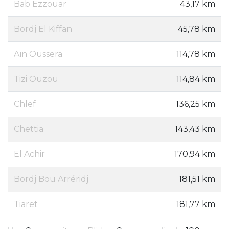
Bab Ezzouar
43,17 km
Bordj El Kiffan
45,78 km
Aïn Oussera
114,78 km
Tizi Ouzou
114,84 km
Chlef
136,25 km
Chettia
143,43 km
El Achir
170,94 km
Bordj Bou Arréridj
181,51 km
Tiaret
181,77 km