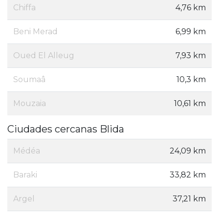
Chiffa
4,76 km
Beni Merad
6,99 km
Oued El Alleug
7,93 km
Soumaâ
10,3 km
Mouzaia
10,61 km
Ciudades cercanas Blida
Médéa
24,09 km
Baraki
33,82 km
Argel
37,21 km