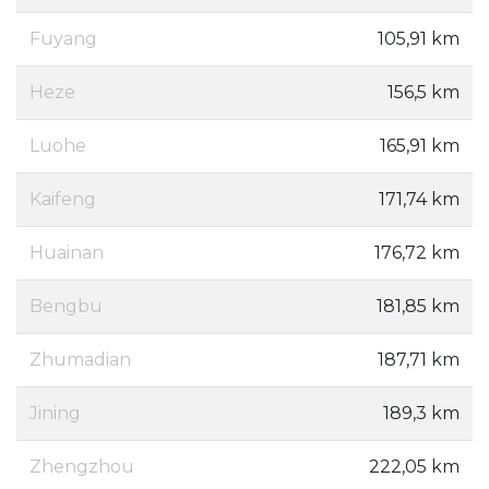
Fuyang
105,91 km
Heze
156,5 km
Luohe
165,91 km
Kaifeng
171,74 km
Huainan
176,72 km
Bengbu
181,85 km
Zhumadian
187,71 km
Jining
189,3 km
Zhengzhou
222,05 km