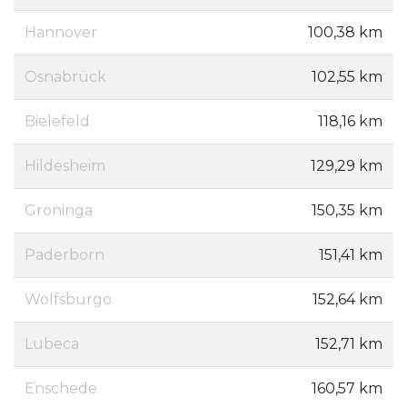
Hannover
100,38 km
Osnabrück
102,55 km
Bielefeld
118,16 km
Hildesheim
129,29 km
Groninga
150,35 km
Paderborn
151,41 km
Wolfsburgo
152,64 km
Lubeca
152,71 km
Enschede
160,57 km