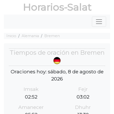
Horarios-Salat
Inicio
Alemania
Bremen
Tiempos de oración en Bremen
Oraciones hoy: sábado, 8 de agosto de
2026
Imsak
Fejr
02:52
03:02
Amanecer
Dhuhr