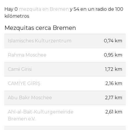
Hay 0
mezquita en Bremen
y 54 en un radio de 100
kilómetros
Mezquitas cerca Bremen
Islamisches Kulturzentrum
0,74 km
Rahma Moschee
0,95 km
Camii Girisi
1,72 km
CAMİYE GİRİŞ
2,16 km
Abu Bakr Moschee
2,17 km
Ahl-al-Bait-Kulturgemeinde
2,61 km
Bremen e.V.