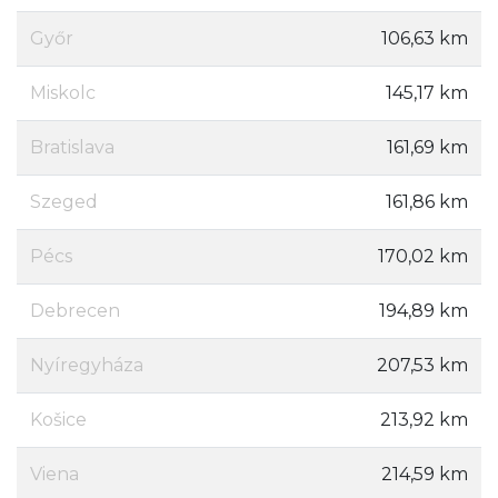
Győr
106,63 km
Miskolc
145,17 km
Bratislava
161,69 km
Szeged
161,86 km
Pécs
170,02 km
Debrecen
194,89 km
Nyíregyháza
207,53 km
Košice
213,92 km
Viena
214,59 km