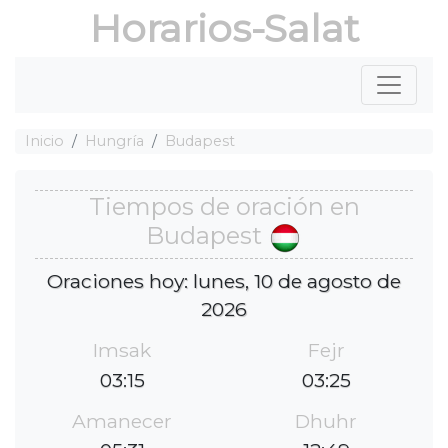
Horarios-Salat
Inicio
Hungría
Budapest
Tiempos de oración en
Budapest
Oraciones hoy: lunes, 10 de agosto de
2026
Imsak
Fejr
03:15
03:25
Amanecer
Dhuhr