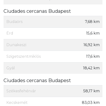
Ciudades cercanas Budapest
Budaörs
7,68 km
Érd
15,6 km
Dunakeszi
16,92 km
Szigetszentmiklós
17,6 km
Gyál
18,42 km
Ciudades cercanas Budapest
Székesfehérvár
58,17 km
Kecskemét
83,03 km