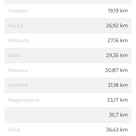
Urayasu
19,19 km
Narita
26,92 km
Matsudo
27,16 km
Abiko
29,35 km
Kisarazu
30,87 km
Kashiwa
31,18 km
Nagareyama
33,17 km
35,7 km
Sōka
36,43 km