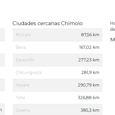
Ciudades cercanas Chimoio
H
de
Mutare
87,56 km
M
Beira
167,02 km
Epworth
277,23 km
Chitungwiza
281,9 km
Harare
290,79 km
Tete
326,88 km
m
Gweru
385,3 km