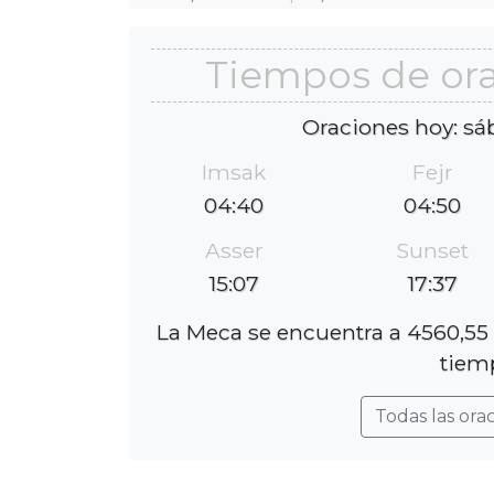
Tiempos de or
Oraciones hoy: sá
Imsak
Fejr
04:40
04:50
Asser
Sunset
15:07
17:37
La Meca se encuentra a 4560,55 
tiemp
Todas las ora