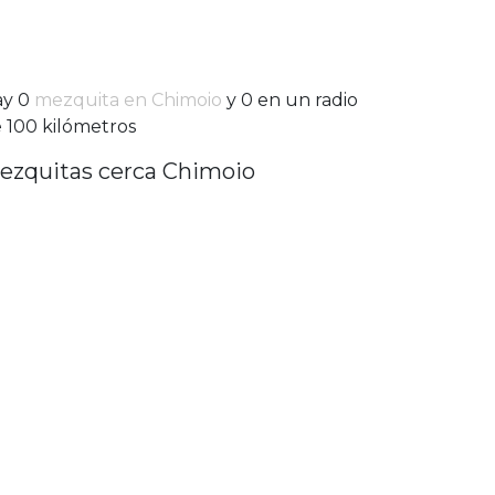
ay 0
mezquita en Chimoio
y 0 en un radio
 100 kilómetros
ezquitas cerca Chimoio