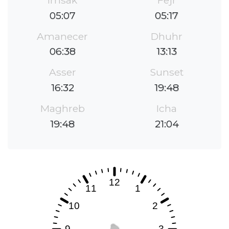
05:07
05:17
Amanecer
Dhuhr
06:38
13:13
Asser
Sunset
16:32
19:48
Maghreb
Icha
19:48
21:04