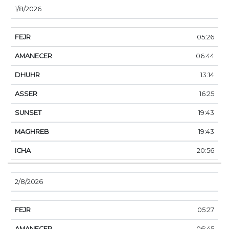
FECHA
FEJR
AMANECER
DHUHR
ASSER
1/8/2026
05:26
06:44
13:14
16:25
19:43
19:43
20:56
2/8/2026
05:27
06:45