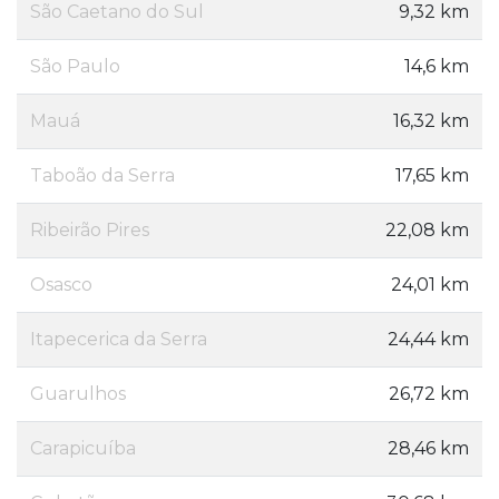
São Caetano do Sul
9,32 km
São Paulo
14,6 km
Mauá
16,32 km
Taboão da Serra
17,65 km
Ribeirão Pires
22,08 km
Osasco
24,01 km
Itapecerica da Serra
24,44 km
Guarulhos
26,72 km
Carapicuíba
28,46 km