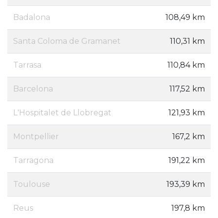
Badalona
108,49 km
Santa Coloma de Gramanet
110,31 km
Tarrasa
110,84 km
Barcelona
117,52 km
L'Hospitalet de Llobregat
121,93 km
Montpellier
167,2 km
Tarragona
191,22 km
Toulouse
193,39 km
Reus
197,8 km