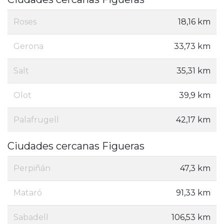
Roses
18,16 km
Gerona
33,73 km
Salt
35,31 km
Olot
39,9 km
Palafrugell
42,17 km
Ciudades cercanas Figueras
Perpiñán
47,3 km
Mataró
91,33 km
Sabadell
106,53 km