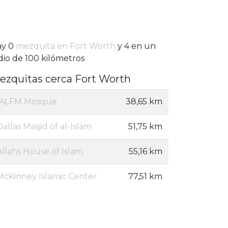
ay 0
mezquita en Fort Worth
y 4 en un
dio de 100 kilómetros
ezquitas cerca Fort Worth
IALFM Mosque
38,65 km
Dallas Masjid of al-Islam
51,75 km
Allahs House of Islam
55,16 km
McKinney Islamic Center
77,51 km