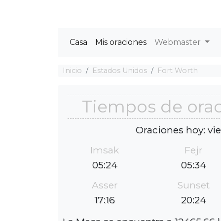
Casa
Mis oraciones
Webmaster
Inicio
Estados Unidos
Fort Worth
Tiempos de orac
Oraciones hoy: vi
Imsak
Fejr
05:24
05:34
Asser
Sunset
17:16
20:24