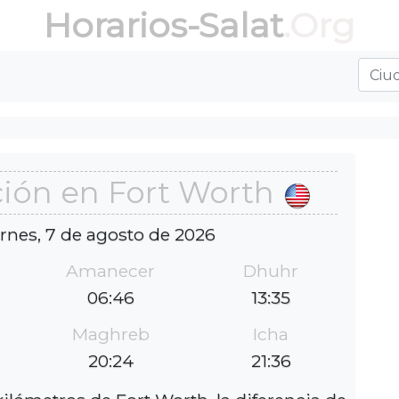
Horarios-Salat
.Org
ión en Fort Worth
ernes, 7 de agosto de 2026
Amanecer
Dhuhr
06:46
13:35
Maghreb
Icha
20:24
21:36