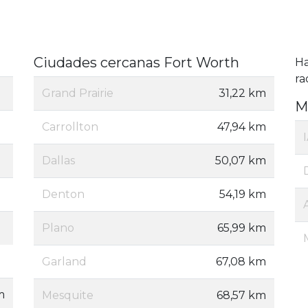
Ciudades cercanas Fort Worth
H
ra
Grand Prairie
31,22 km
M
Carrollton
47,94 km
Dallas
50,07 km
Denton
54,19 km
Plano
65,99 km
Garland
67,08 km
m
Mesquite
68,57 km