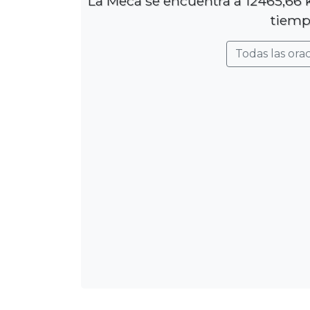
La Meca se encuentra a 12465,66 k
tiemp
Todas las ora