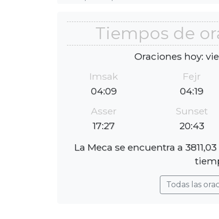
Tiempos de or
Oraciones hoy: vi
Imsak
Fejr
04:09
04:19
Asser
Sunset
17:27
20:43
La Meca se encuentra a 3811,03
tiemp
Todas las ora