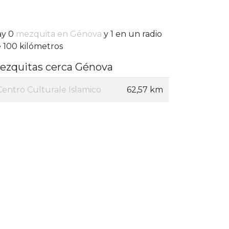
ay 0
mezquita en Génova
y 1 en un radio
 100 kilómetros
ezquitas cerca Génova
Centro Culturale Islamico
62,57 km