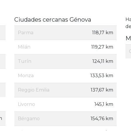
Ciudades cercanas Génova
H
de
Parma
118,17 km
M
Milán
119,27 km
Turín
124,11 km
Monza
133,53 km
Reggio Emilia
137,67 km
Livorno
145,1 km
m
Bérgamo
154,76 km