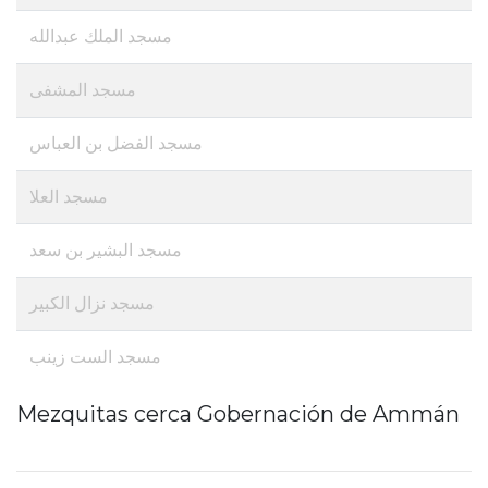
مسجد الملك عبدالله
مسجد المشفى
مسجد الفضل بن العباس
مسجد العلا
مسجد البشير بن سعد
مسجد نزال الكبير
مسجد الست زينب
Mezquitas cerca Gobernación de Ammán