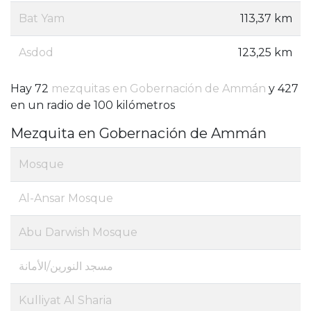
Bat Yam
113,37 km
Asdod
123,25 km
Hay 72
mezquitas en Gobernación de Ammán
y 427
en un radio de 100 kilómetros
Mezquita en Gobernación de Ammán
Mosque
Al-Ansar Mosque
Abu Darwish Mosque
مسجد النورين/الأمانة
Kulliyat Al Sharia