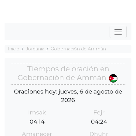
Inicio
Jordania
Gobernación de Ammán
Tiempos de oración en
Gobernación de Ammán
Oraciones hoy: jueves, 6 de agosto de
2026
Imsak
Fejr
04:14
04:24
Amanecer
Dhuhr