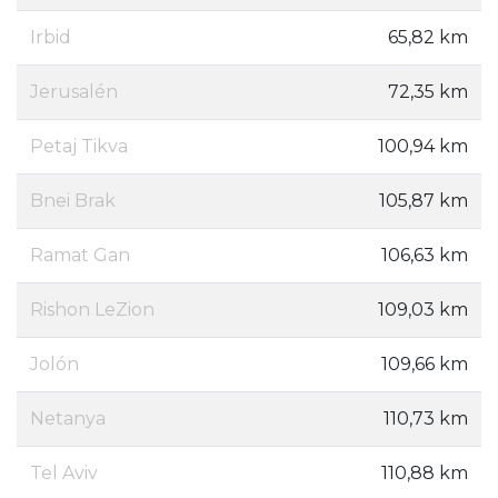
Irbid
65,82 km
Jerusalén
72,35 km
Petaj Tikva
100,94 km
Bnei Brak
105,87 km
Ramat Gan
106,63 km
Rishon LeZion
109,03 km
Jolón
109,66 km
Netanya
110,73 km
Tel Aviv
110,88 km