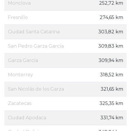
Monclova
252,72 km
Fresnillo
274,65 km
Ciudad Santa Catarina
303,82 km
San Pedro Garza García
309,83 km
Garza García
309,94 km
Monterrey
318,52 km
San Nicolás de los Garza
321,65 km
Zacatecas
325,35 km
Ciudad Apodaca
331,74 km