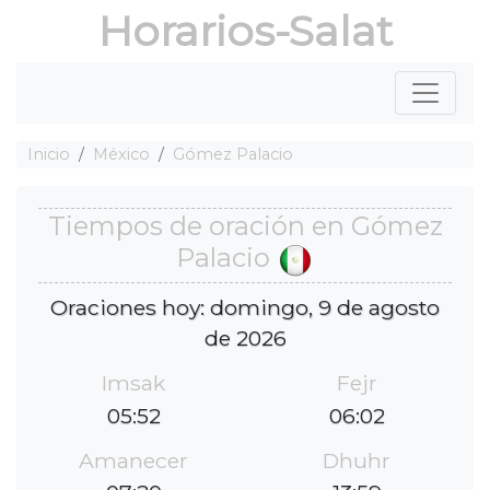
Horarios-Salat
Inicio
México
Gómez Palacio
Tiempos de oración en Gómez
Palacio
Oraciones hoy: domingo, 9 de agosto
de 2026
Imsak
Fejr
05:52
06:02
Amanecer
Dhuhr