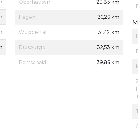
m
Oberhausen
23,83 km
m
Hagen
26,26 km
M
m
Wuppertal
31,42 km
m
Duisburgo
32,53 km
Remscheid
39,86 km