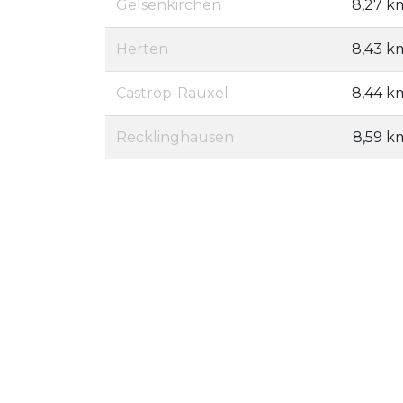
Gelsenkirchen
8,27 k
Herten
8,43 k
Castrop-Rauxel
8,44 k
Recklinghausen
8,59 k