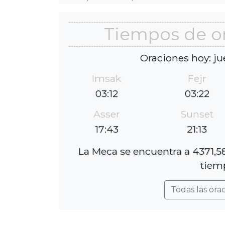
Tiempos de o
Oraciones hoy: ju
Imsak
Fejr
03:12
03:22
Asser
Sunset
17:43
21:13
La Meca se encuentra a 4371,58
tiemp
Todas las ora