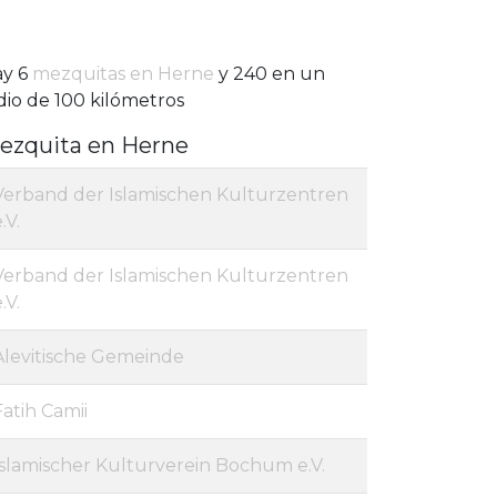
ay 6
mezquitas en Herne
y 240 en un
dio de 100 kilómetros
ezquita en Herne
Verband der Islamischen Kulturzentren
.V.
Verband der Islamischen Kulturzentren
.V.
Alevitische Gemeinde
Fatih Camii
Islamischer Kulturverein Bochum e.V.