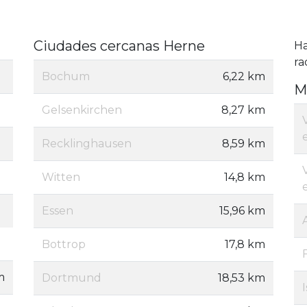
Ciudades cercanas Herne
H
ra
Bochum
6,22 km
M
Gelsenkirchen
8,27 km
e
Recklinghausen
8,59 km
Witten
14,8 km
e
Essen
15,96 km
Bottrop
17,8 km
m
Dortmund
18,53 km