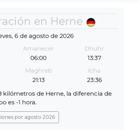
ración en Herne
eves, 6 de agosto de 2026
Amanecer
Dhuhr
06:00
13:37
Maghreb
Icha
21:13
23:36
 kilómetros de Herne, la diferencia de
o es -1 hora.
ciones por agosto 2026