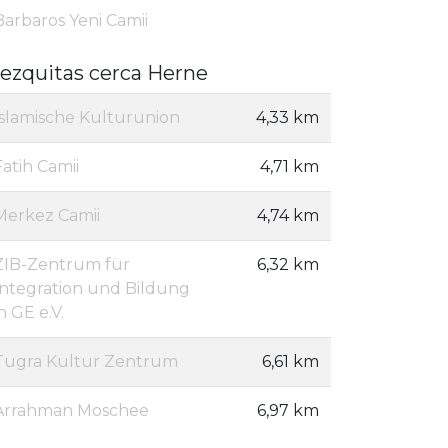
Barbaros Yeni Camii
ezquitas cerca Herne
Islamische Kulturunion
4,33 km
Fatih Camii
4,71 km
Merkez Camii
4,74 km
ZIB-Zentrum für
6,32 km
Integration und Bildung
in GE e.V.
Tugra Kultur Zentrum
6,61 km
Arrahman Moschee
6,97 km