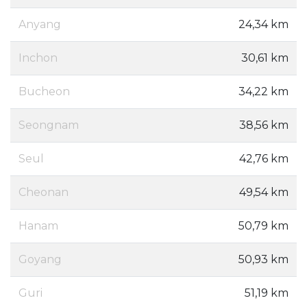
Anyang
24,34 km
Inchon
30,61 km
Bucheon
34,22 km
Seongnam
38,56 km
Seul
42,76 km
Cheonan
49,54 km
Hanam
50,79 km
Goyang
50,93 km
Guri
51,19 km