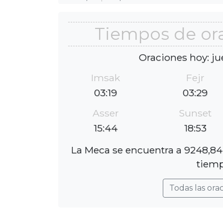
Tiempos de or
Oraciones hoy: ju
Imsak
Fejr
03:19
03:29
Asser
Sunset
15:44
18:53
La Meca se encuentra a 9248,84 
tiemp
Todas las ora