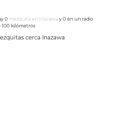
ay 0
mezquita en Inazawa
y 0 en un radio
 100 kilómetros
ezquitas cerca Inazawa