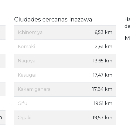
Ciudades cercanas Inazawa
H
de
Ichinomiya
6,53 km
M
Komaki
12,81 km
Nagoya
13,65 km
Kasugai
17,47 km
Kakamigahara
17,84 km
Gifu
19,51 km
m
Ogaki
19,57 km