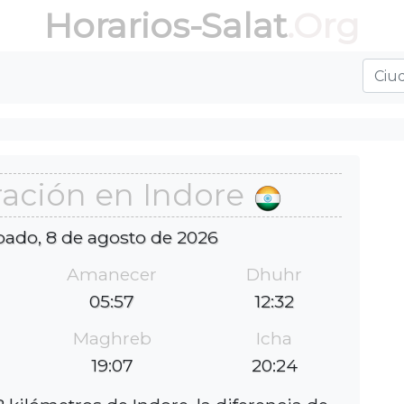
Horarios-Salat
.Org
ación en Indore
bado, 8 de agosto de 2026
Amanecer
Dhuhr
05:57
12:32
Maghreb
Icha
19:07
20:24