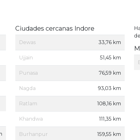
Ciudades cercanas Indore
H
de
Dewas
33,76 km
M
Ujjain
51,45 km
Punasa
76,59 km
Nagda
93,03 km
Ratlam
108,16 km
Khandwa
111,35 km
m
Burhanpur
159,55 km