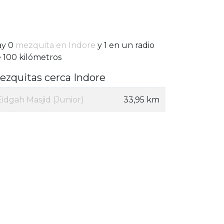
ay 0
mezquita en Indore
y 1 en un radio
 100 kilómetros
ezquitas cerca Indore
Eidgah Masjid (Junior)
33,95 km