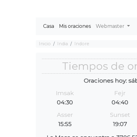
Casa
Mis oraciones
Webmaster
Inicio
India
Indore
Tiempos de or
Oraciones hoy: sá
Imsak
Fejr
04:30
04:40
Asser
Sunset
15:55
19:07