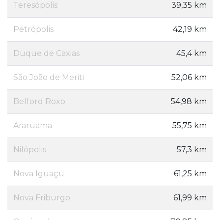
Teresópolis
39,35 km
Petrópolis
42,19 km
Duque de Caxias
45,4 km
São João de Meriti
52,06 km
Belford Roxo
54,98 km
Araruama
55,75 km
Nilópolis
57,3 km
Nova Iguaçu
61,25 km
Nova Friburgo
61,99 km