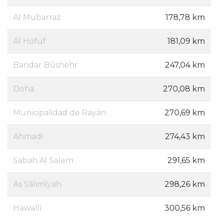
Al Mubarraz
178,78 km
Al Hofuf
181,09 km
Bandar Būshehr
247,04 km
Doha
270,08 km
Municipalidad de Rayán
270,69 km
Ahmadi
274,43 km
Sabah Al Salem
291,65 km
As Sālimīyah
298,26 km
Hawalli
300,56 km