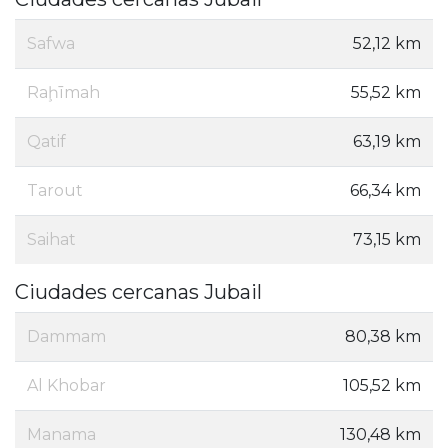
Safwa
52,12 km
Raḩīmah
55,52 km
Qatif
63,19 km
Tarout
66,34 km
Saihat
73,15 km
Ciudades cercanas Jubail
Dammam
80,38 km
Al Khobar
105,52 km
Manama
130,48 km