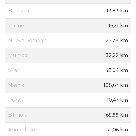
Badlapur
13,83 km
Thane
16,21 km
Nueva Bombay
25,28 km
Mumbai
32,22 km
Virar
43,04 km
Nashik
108,67 km
Pune
110,47 km
Bilimora
169,99 km
Ahmednagar
171,06 km