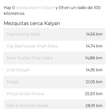
Hay 0
mezquita en Kalyan
y 59 en un radio de 100
kilómetros
Mezquitas cerca Kalyan
Haji Malang Baba
14,56 km
Haji Bakhtawar Shah Baba
14,74 km
Meer Sultan Shah Baba
14,88 km
2nd Dargah
14,95 km
Masjid
21,05 km
Khoja Jamat Khana
25,93 km
Bab-e-Rahmat Masjid
28,91 km