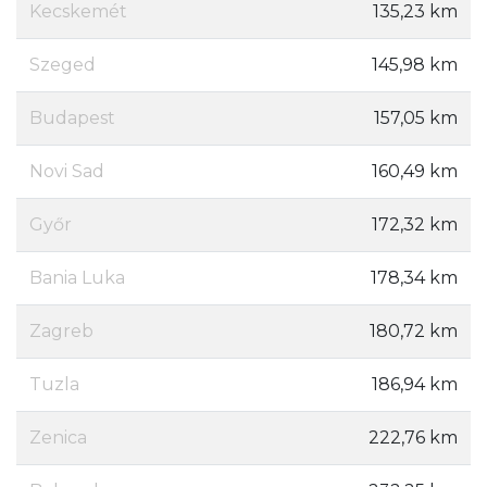
Kecskemét
135,23 km
Szeged
145,98 km
Budapest
157,05 km
Novi Sad
160,49 km
Győr
172,32 km
Bania Luka
178,34 km
Zagreb
180,72 km
Tuzla
186,94 km
Zenica
222,76 km