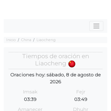
Inicio
China
Liaocheng
Tiempos de oración en
Liaocheng
Oraciones hoy: sábado, 8 de agosto de
2026
Imsak
Fejr
03:39
03:49
Amanecer
Dhuhr