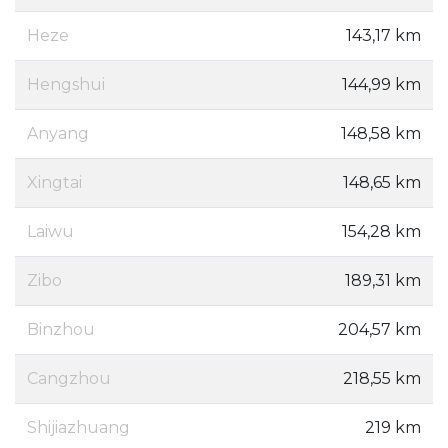
Heze
143,17 km
Hengshui
144,99 km
Anyang
148,58 km
Xingtai
148,65 km
Laiwu
154,28 km
Zibo
189,31 km
Binzhou
204,57 km
Cangzhou
218,55 km
Shijiazhuang
219 km