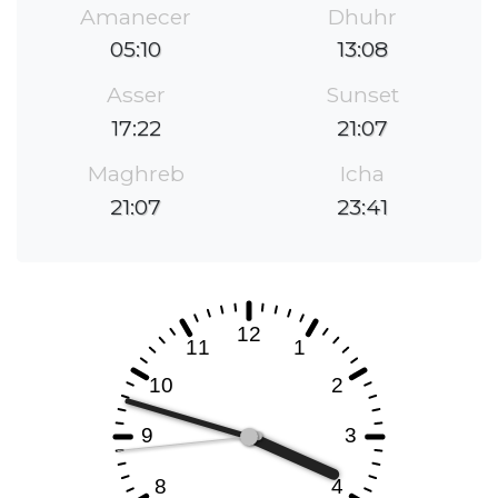
Amanecer
Dhuhr
05:10
13:08
Asser
Sunset
17:22
21:07
Maghreb
Icha
21:07
23:41