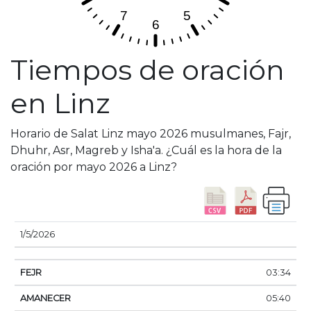
Tiempos de oración
en Linz
Horario de Salat Linz mayo 2026 musulmanes, Fajr,
Dhuhr, Asr, Magreb y Isha'a. ¿Cuál es la hora de la
oración por mayo 2026 a Linz?
FECHA
FEJR
AMANECER
DHUHR
ASSER
1/5/2026
03:34
05:40