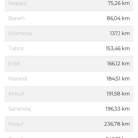
Saqqez
75,26 km
Baneh
86,04 km
Solimania
137,1 km
Tabriz
153,46 km
Erbil
166,12 km
Marand
184,51 km
Kirkuk
191,58 km
Sanandaj
196,33 km
Mosul
236,78 km