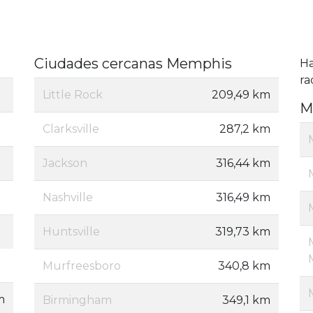
Ciudades cercanas Memphis
H
ra
Little Rock
209,49 km
M
Clarksville
287,2 km
Jackson
316,44 km
Nashville
316,49 km
Huntsville
319,73 km
Murfreesboro
340,8 km
m
Birmingham
349,1 km