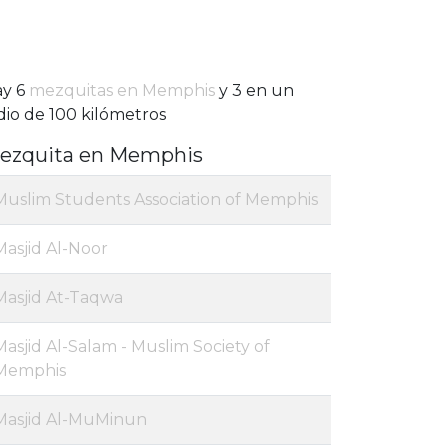
ay 6
mezquitas en Memphis
y 3 en un
dio de 100 kilómetros
ezquita en Memphis
Muslim Students Association of Memphis
Masjid Al-Noor
Masjid At-Taqwa
Masjid Al-Salam - Muslim Society of
Memphis
Masjid Al-MuMinun