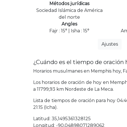
Métodos jurídicas
Sociedad Islámica de América
del norte
Angles
Fajr : 15° | Isha : 15°
Am
Ajustes
¿Cuándo es el tiempo de oración
Horarios musulmanes en Memphis hoy, Fajr
Los horarios de oración de hoy en Memphi
a 11799,93 km Nordeste de La Meca.
Lista de tiempos de oración para hoy 04:46 
21:15 (Icha).
Latitud: 35,1495361328125
Longitud: -90,04898071289062