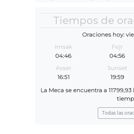
Tiempos de or
Oraciones hoy: vi
Imsak
Fejr
04:46
04:56
Asser
Sunset
16:51
19:59
La Meca se encuentra a 11799,93 
tiemp
Todas las ora