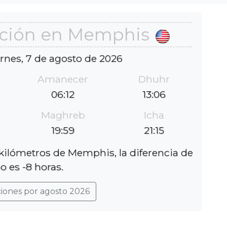
ación en Memphis
ernes, 7 de agosto de 2026
Amanecer
Dhuhr
06:12
13:06
Maghreb
Icha
19:59
21:15
kilómetros de Memphis, la diferencia de
o es -8 horas.
ciones por agosto 2026