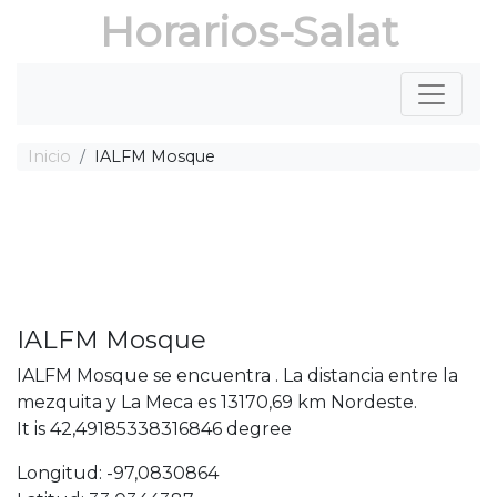
Horarios-Salat
Inicio
IALFM Mosque
IALFM Mosque
IALFM Mosque se encuentra . La distancia entre la
mezquita y La Meca es 13170,69 km Nordeste.
It is 42,49185338316846 degree
Longitud: -97,0830864