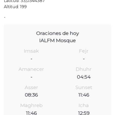
Latitud: 33,0344387
Altitud: 199
-
Oraciones de hoy
IALFM Mosque
Imsak
Fejr
-
-
Amanecer
Dhuhr
-
04:54
Asser
Sunset
08:36
11:46
Maghreb
Icha
11:46
12:59