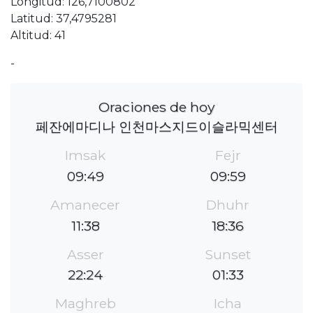
Longitud: 126,7100802
Latitud: 37,4795281
Altitud: 41
-
Oraciones de hoy
페잔에마디나 인천마스지드이슬라믹센터
Imsak
Fejr
09:49
09:59
Amanecer
Dhuhr
11:38
18:36
Asser
Sunset
22:24
01:33
Maghreb
Icha