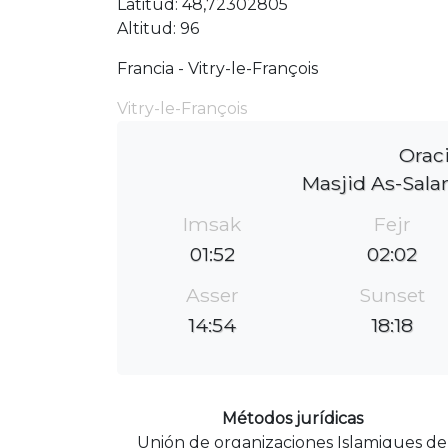
Latitud: 48,72302805
Altitud: 96
Francia - Vitry-le-François
Vitry-le-François
Orac
Masjid As-Sala
Imsak
Fejr
01:52
02:02
Asser
Sunset
14:54
18:18
Métodos jurídicas
Unión de organizaciones Islamiques de