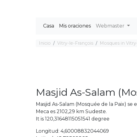
Casa
Mis oraciones
Webmaster
Inicio
Vitry-le-François
Mosques in Vitry
Masjid As-Salam (Mos
Masjid As-Salam (Mosquée de la Paix) se e
Meca es 2102,29 km Sudeste.
It is 120,31648115051541 degree
Longitud: 4,60008832044069