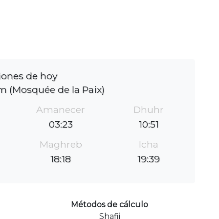
iones de hoy
m (Mosquée de la Paix)
Amanecer
Dhuhr
03:23
10:51
Maghreb
Icha
18:18
19:39
Métodos de cálculo
Shafii