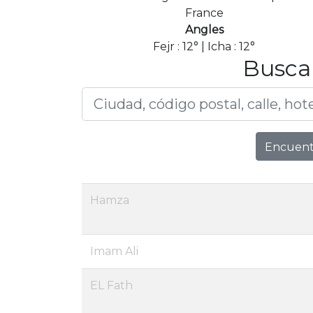
France
Angles
Fejr : 12° | Icha : 12°
Buscar
Encuentr
Hamza
Imam Ali
EL Fath