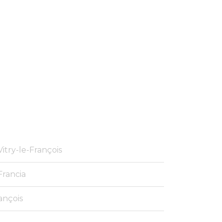
itry-le-François
Francia
ançois