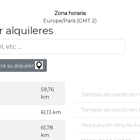
Zona horaria
Europe/Paris (GMT 2)
 alquileres
e su alquiler
59,76
Tiempos de oración en V
km
Tiempos de oración en 
61,13 km
Mezquita en Vitry-le-Fr
61,78
km