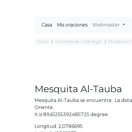
Casa
Mis oraciones
Webmaster
Inicio
Cornellà de Llobregat
Mosques in
Mesquita Al-Tauba
Mesquita Al-Tauba se encuentra . La dist
Oriente.
It is 89,61255392485725 degree
Longitud: 2,0786695