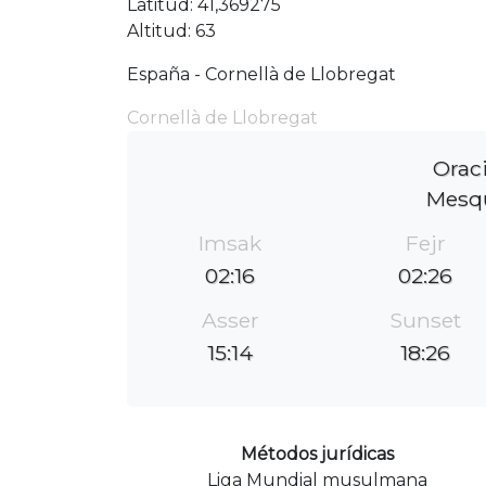
Latitud: 41,369275
Altitud: 63
España - Cornellà de Llobregat
Cornellà de Llobregat
Orac
Mesqu
Imsak
Fejr
02:16
02:26
Asser
Sunset
15:14
18:26
Métodos jurídicas
Liga Mundial musulmana