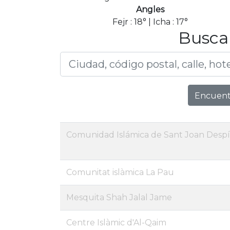
Angles
Fejr : 18° | Icha : 17°
Buscar
Encuentr
Comunidad Islámica de Sant Joan Despí
Comunitat islàmica La Pau
Mesquita Shah Jalal Jame
Centre Islàmic d'Al-Qaim