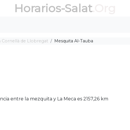
Horarios-Salat
.Org
 Cornellà de Llobregat
Mesquita Al-Tauba
ancia entre la mezquita y La Meca es 2157,26 km