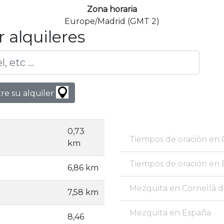
Zona horaria
Europe/Madrid (GMT 2)
 alquileres
e su alquiler
0,73
Tiempos de oración en 
km
Tiempos de oración en
6,86 km
Mezquita en Cornellà d
7,58 km
Mezquita en España
8,46