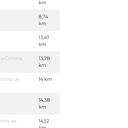
km
8,74
km
13,47
km
nta Coloma
13,78
km
Coloma de
14 km
14,38
km
loma de
14,52
km