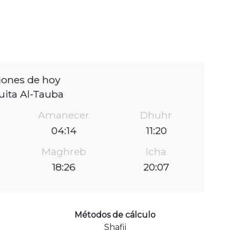
iones de hoy
ita Al-Tauba
Amanecer
Dhuhr
04:14
11:20
Maghreb
Icha
18:26
20:07
Métodos de cálculo
Shafii