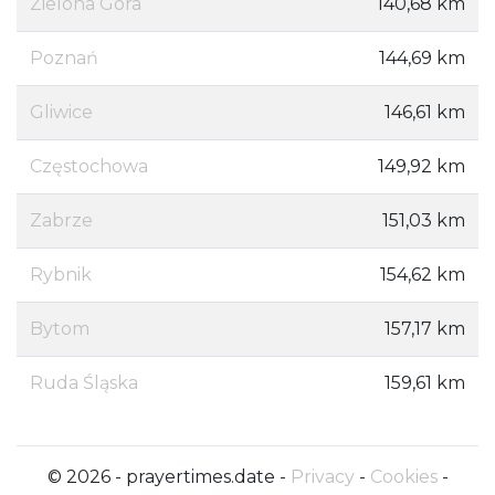
Zielona Góra
140,68 km
Poznań
144,69 km
Gliwice
146,61 km
Częstochowa
149,92 km
Zabrze
151,03 km
Rybnik
154,62 km
Bytom
157,17 km
Ruda Śląska
159,61 km
© 2026 - prayertimes.date -
Privacy
-
Cookies
-