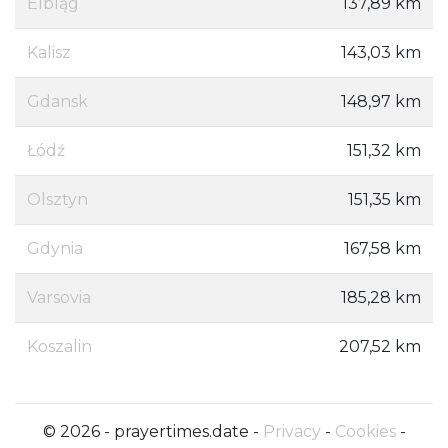
Elbląg
137,89 km
Kalisz
143,03 km
Gdansk
148,97 km
Łódź
151,32 km
Olsztyn
151,35 km
Gdynia
167,58 km
Varsovia
185,28 km
Koszalin
207,52 km
© 2026 - prayertimes.date -
Privacy
-
Cookies
-