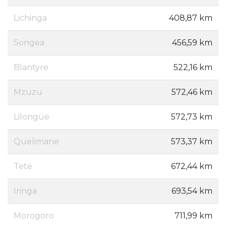
Lichinga
408,87 km
Songea
456,59 km
Blantyre
522,16 km
Mzuzu
572,46 km
Lilongüe
572,73 km
Quelimane
573,37 km
Tete
672,44 km
Iringa
693,54 km
Morogoro
711,99 km