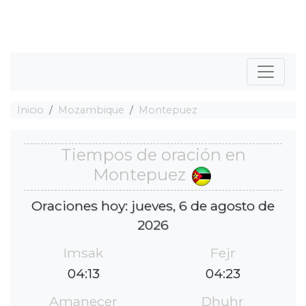
Inicio
Mozambique
Montepuez
Tiempos de oración en
Montepuez
Oraciones hoy: jueves, 6 de agosto de
2026
Imsak
Fejr
04:13
04:23
Amanecer
Dhuhr