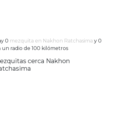
ay 0
mezquita en Nakhon Ratchasima
y 0
 un radio de 100 kilómetros
ezquitas cerca Nakhon
atchasima