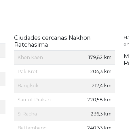
Ciudades cercanas Nakhon
H
Ratchasima
en
M
Khon Kaen
179,82 km
R
Pak Kret
204,3 km
Bangkok
217,4 km
Samut Prakan
220,58 km
Si Racha
236,3 km
Battambang
240,33 km