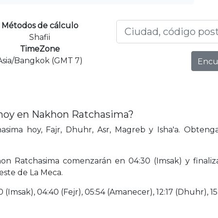
Métodos de cálculo
Shafii
TimeZone
Asia/Bangkok (GMT 7)
Encu
 hoy en Nakhon Ratchasima?
ima hoy, Fajr, Dhuhr, Asr, Magreb y Isha'a. Obteng
on Ratchasima comenzarán en 04:30 (Imsak) y finaliz
este de La Meca.
(Imsak), 04:40 (Fejr), 05:54 (Amanecer), 12:17 (Dhuhr), 15: