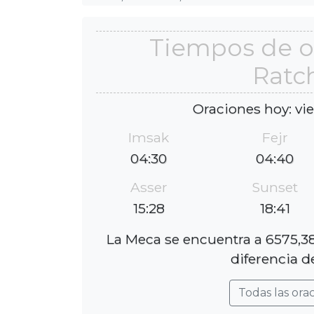
Tiempos de o
Ratc
Oraciones hoy: vi
Imsak
Fejr
04:30
04:40
Asser
Sunset
15:28
18:41
La Meca se encuentra a 6575,3
diferencia d
Todas las ora