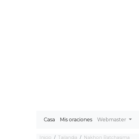
Casa
Mis oraciones
Webmaster
Inicio
Tailandia
Nakhon Ratchasima