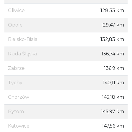
Gliwice
128,33 km
Opole
129,47 km
Bielsko-Biała
132,83 km
Ruda Śląska
136,74 km
Zabrze
136,9 km
Tychy
140,11 km
Chorzów
145,18 km
Bytom
145,97 km
Katowice
147,56 km