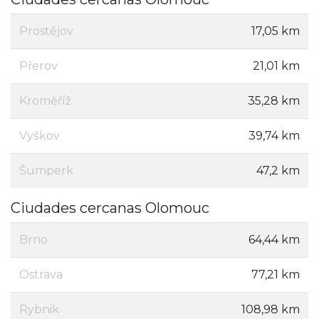
Prostějov
17,05 km
Přerov
21,01 km
Kroměříž
35,28 km
Vyškov
39,74 km
Šumperk
47,2 km
Ciudades cercanas Olomouc
Brno
64,44 km
Ostrava
77,21 km
Rybnik
108,98 km