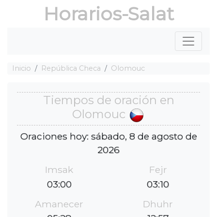
Horarios-Salat
Inicio
República Checa
Olomouc
Tiempos de oración en
Olomouc
Oraciones hoy: sábado, 8 de agosto de
2026
Imsak
Fejr
03:00
03:10
Amanecer
Dhuhr