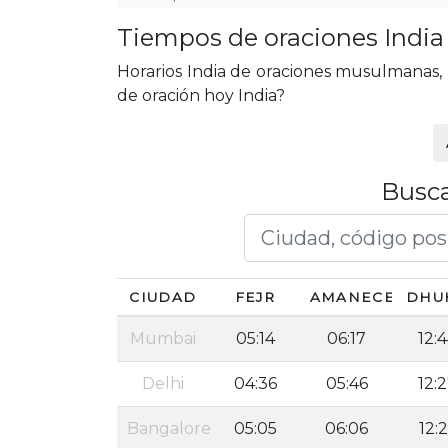
Tiempos de oraciones India
Horarios India de oraciones musulmanas, F
de oración hoy India?
Busca
CIUDAD
FEJR
AMANECER
DHU
Mumbai
05:14
06:17
12:
Delhi
04:36
05:46
12:
Bangalore
05:05
06:06
12: