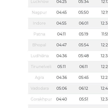
Lucknow
04:25
05:34
12:1
Nagpur
04:45
05:50
12:1
Indore
04:55
06:01
12:
Patna
04:11
05:19
11:5
Bhopal
04:47
05:54
12:
Ludhiāna
04:36
05:48
12:
Tirunelveli
05:11
06:11
12:
Agra
04:36
05:45
12:
Vadodara
05:06
06:12
12:
Gorakhpur
04:40
05:51
12: