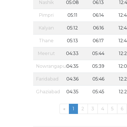
Nashik
05:08
06:13
12:4
Pimpri
05:11
06:14
12:
Kalyan
05:12
06:16
12:
Thane
05:13
06:17
12:
Meerut
04:33
05:44
12:
Nowrangapur
04:35
05:39
12:
Faridabad
04:36
05:46
12:
Ghaziabad
04:35
05:45
12:
«
1
2
3
4
5
6