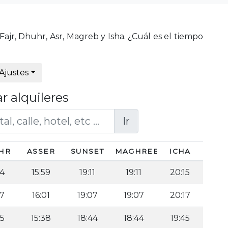
ajr, Dhuhr, Asr, Magreb y Isha. ¿Cuál es el tiempo
Ajustes
r alquileres
Ir
HR
ASSER
SUNSET
MAGHREB
ICHA
44
15:59
19:11
19:11
20:15
27
16:01
19:07
19:07
20:17
25
15:38
18:44
18:44
19:45