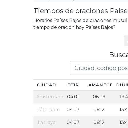
Tiempos de oraciones Paíse
Horarios Países Bajos de oraciones musulm
tiempo de oración hoy Países Bajos?
Busca
CIUDAD
FEJR
AMANECER
DHU
Ámsterdam
04:01
06:09
13:
Róterdam
04:07
06:12
13:
La Haya
04:07
06:12
13: