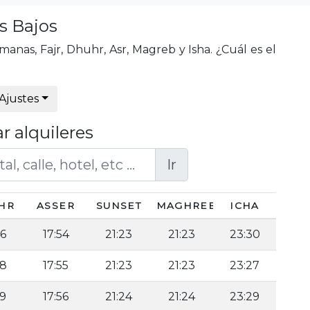
s Bajos
anas, Fajr, Dhuhr, Asr, Magreb y Isha. ¿Cuál es el
Ajustes
r alquileres
Ir
HR
ASSER
SUNSET
MAGHREB
ICHA
46
17:54
21:23
21:23
23:30
48
17:55
21:23
21:23
23:27
49
17:56
21:24
21:24
23:29