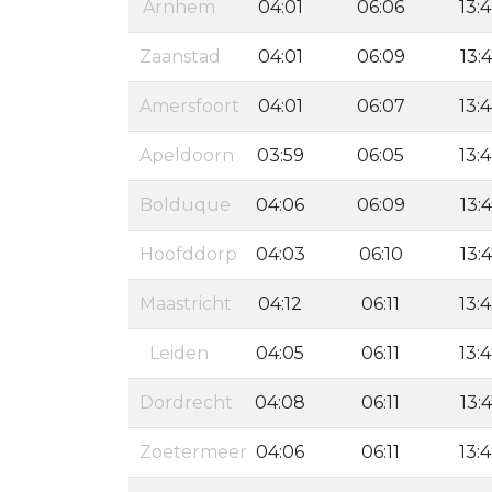
Arnhem
04:01
06:06
13:
Zaanstad
04:01
06:09
13:
Amersfoort
04:01
06:07
13:
Apeldoorn
03:59
06:05
13:
Bolduque
04:06
06:09
13:
Hoofddorp
04:03
06:10
13:
Maastricht
04:12
06:11
13:
Leiden
04:05
06:11
13:
Dordrecht
04:08
06:11
13:
Zoetermeer
04:06
06:11
13: