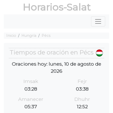
Horarios-Salat
Inicio
Hungría
Pécs
Tiempos de oración en Pécs
Oraciones hoy: lunes, 10 de agosto de
2026
Imsak
Fejr
03:28
03:38
Amanecer
Dhuhr
05:37
12:52