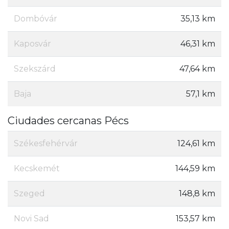
Dombóvár
35,13 km
Kaposvár
46,31 km
Szekszárd
47,64 km
Baja
57,1 km
Ciudades cercanas Pécs
Székesfehérvár
124,61 km
Kecskemét
144,59 km
Szeged
148,8 km
Novi Sad
153,57 km