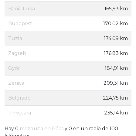
Bania Luka
165,93 km
Budapest
170,02 km
Tuzla
174,09 km
Zagreb
176,83 km
Győr
184,91 km
Zenica
209,31 km
Belgrado
224,75 km
Timișoara
235,14 km
Hay 0
mezquita en Pécs
y 0 en un radio de 100
kilómetros