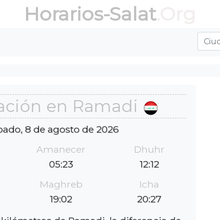
Horarios-Salat
.Org
ación en Ramadi
bado, 8 de agosto de 2026
Amanecer
Dhuhr
05:23
12:12
Maghreb
Icha
19:02
20:27