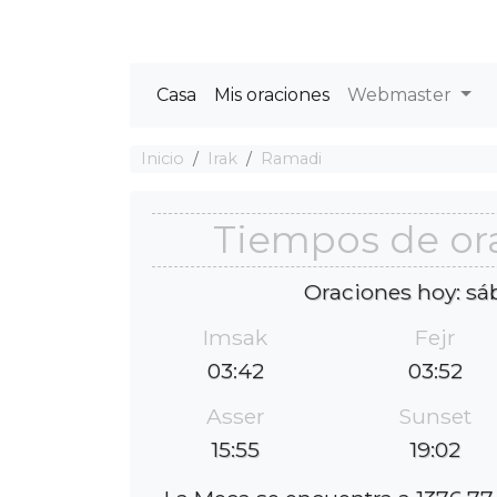
Casa
Mis oraciones
Webmaster
Inicio
Irak
Ramadi
Tiempos de or
Oraciones hoy: sá
Imsak
Fejr
03:42
03:52
Asser
Sunset
15:55
19:02