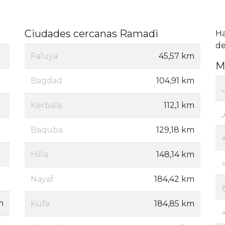
Ciudades cercanas Ramadi
H
de
Faluya
45,57 km
M
Bagdad
104,91 km
Kerbala
112,1 km
Baquba
129,18 km
Hilla
148,14 km
Nayaf
184,42 km
m
Kufa
184,85 km