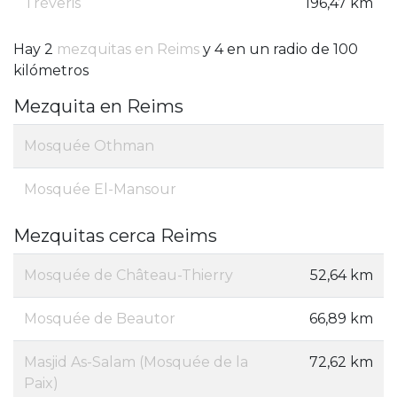
Tréveris
196,47 km
Hay 2
mezquitas en Reims
y 4 en un radio de 100
kilómetros
Mezquita en Reims
Mosquée Othman
Mosquée El-Mansour
Mezquitas cerca Reims
Mosquée de Château-Thierry
52,64 km
Mosquée de Beautor
66,89 km
Masjid As-Salam (Mosquée de la
72,62 km
Paix)