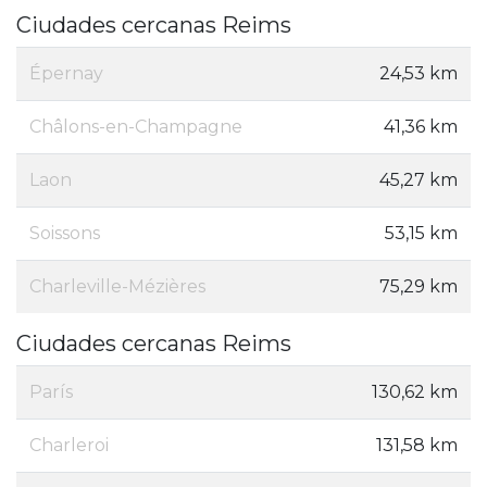
Ciudades cercanas Reims
Épernay
24,53 km
Châlons-en-Champagne
41,36 km
Laon
45,27 km
Soissons
53,15 km
Charleville-Mézières
75,29 km
Ciudades cercanas Reims
París
130,62 km
Charleroi
131,58 km