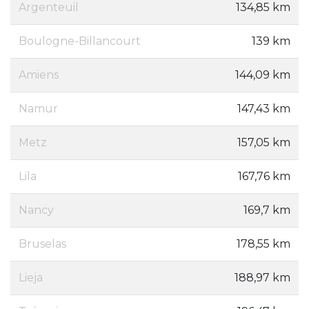
Argenteuil
134,85 km
Boulogne-Billancourt
139 km
Amiens
144,09 km
Namur
147,43 km
Metz
157,05 km
Lila
167,76 km
Nancy
169,7 km
Bruselas
178,55 km
Lieja
188,97 km