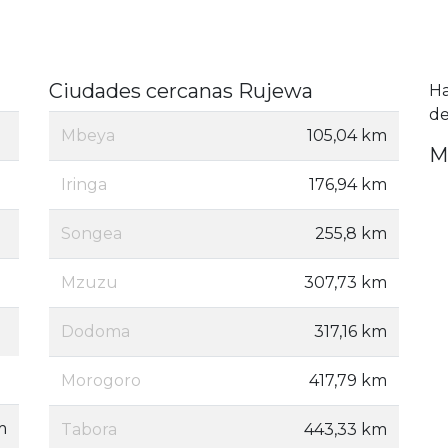
Ciudades cercanas Rujewa
H
de
Mbeya
105,04 km
M
Iringa
176,94 km
Songea
255,8 km
Mzuzu
307,73 km
Dodoma
317,16 km
Morogoro
417,79 km
m
Tabora
443,33 km