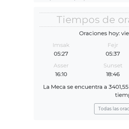
Tiempos de or
Oraciones hoy: vi
Imsak
Fejr
05:27
05:37
Asser
Sunset
16:10
18:46
La Meca se encuentra a 3401,55
tiem
Todas las ora