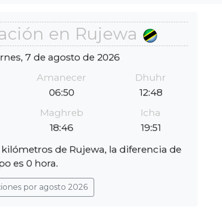
ación en Rujewa
ernes, 7 de agosto de 2026
Amanecer
Dhuhr
06:50
12:48
Maghreb
Icha
18:46
19:51
 kilómetros de Rujewa, la diferencia de
po es 0 hora.
ciones por agosto 2026