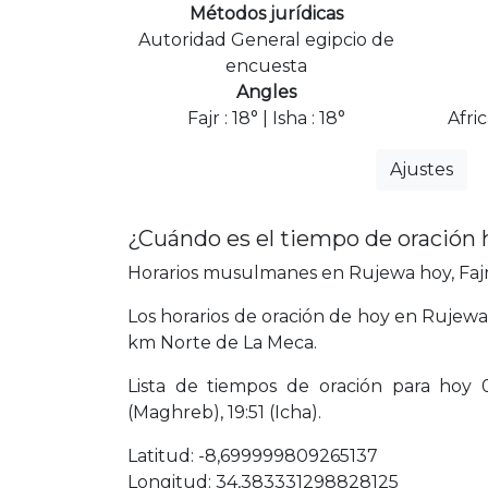
Métodos jurídicas
Autoridad General egipcio de
encuesta
Angles
Fajr : 18° | Isha : 18°
Afri
Ajustes
¿Cuándo es el tiempo de oración
Horarios musulmanes en Rujewa hoy, Fajr,
Los horarios de oración de hoy en Rujewa 
km Norte de La Meca.
Lista de tiempos de oración para hoy 05:
(Maghreb), 19:51 (Icha).
Latitud: -8,699999809265137
Longitud: 34,383331298828125