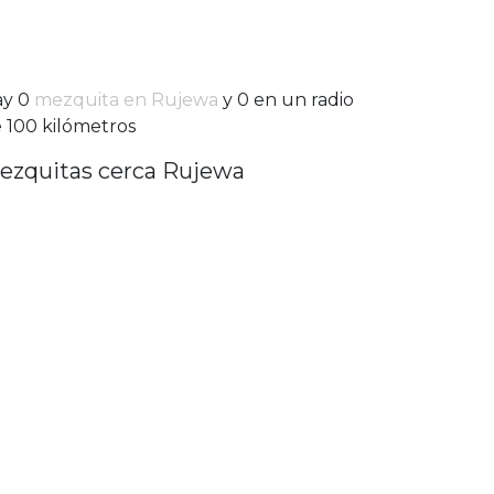
ay 0
mezquita en Rujewa
y 0 en un radio
 100 kilómetros
ezquitas cerca Rujewa