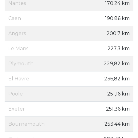
Nantes
170,24 km
Caen
190,86 km
Angers
200,7 km
Le Mans
227,3 km
Plymouth
229,82 km
El Havre
236,82 km
Poole
251,16 km
Exeter
251,36 km
Bournemouth
253,44 km