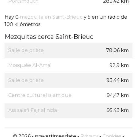
Portsmouth
283,42 km
Hay 0
mezquita en Saint-Brieuc
y 5 en un radio de
100 kilómetros
Mezquitas cerca Saint-Brieuc
Salle de prière
78,06 km
Mosquée Al-Amal
92,9 km
Salle de prière
93,44 km
Centre culturel islamique
94,47 km
Ass salafi Fajr al nida
95,43 km
© 2026 - prayertimes.date -
Privacy
-
Cookies
-