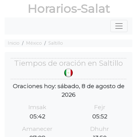
Horarios-Salat
Inicio
México
Saltillo
Tiempos de oración en Saltillo
Oraciones hoy: sábado, 8 de agosto de
2026
Imsak
Fejr
05:42
05:52
Amanecer
Dhuhr