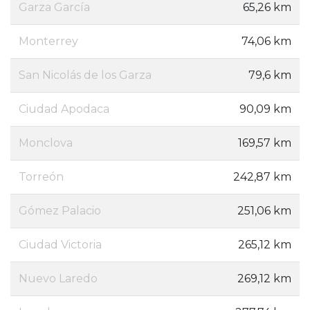
Garza García
65,26 km
Monterrey
74,06 km
San Nicolás de los Garza
79,6 km
Ciudad Apodaca
90,09 km
Monclova
169,57 km
Torreón
242,87 km
Gómez Palacio
251,06 km
Ciudad Victoria
265,12 km
Nuevo Laredo
269,12 km