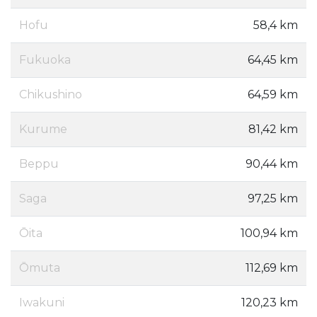
Hofu
58,4 km
Fukuoka
64,45 km
Chikushino
64,59 km
Kurume
81,42 km
Beppu
90,44 km
Saga
97,25 km
Ōita
100,94 km
Ōmuta
112,69 km
Iwakuni
120,23 km