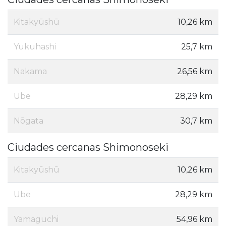
Kitakyūshū
10,26 km
Yukuhashi
25,7 km
Nakama
26,56 km
Ube
28,29 km
Nōgata
30,7 km
Ciudades cercanas Shimonoseki
Kitakyūshū
10,26 km
Ube
28,29 km
Yamaguchi
54,96 km