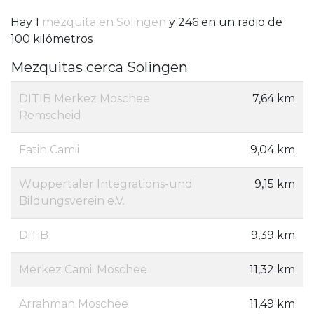
Hay 1
mezquita en Solingen
y 246 en un radio de
100 kilómetros
Mezquitas cerca Solingen
DITIB Merkez Moschee
7,64 km
Remscheid
Fatih Camii
9,04 km
Wuppertaler Integrations-und
9,15 km
Bildungsverein e.V.
DiTiB
9,39 km
Merkez Camii Moschee
11,32 km
Arrahman Moschee
11,49 km