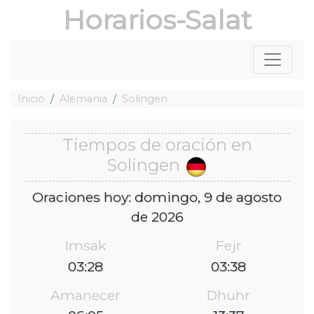
Horarios-Salat
Inicio
Alemania
Solingen
Tiempos de oración en
Solingen
Oraciones hoy: domingo, 9 de agosto
de 2026
Imsak
Fejr
03:28
03:38
Amanecer
Dhuhr